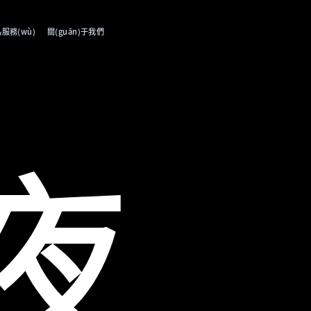
品服務(wù)
關(guān)于我們
夜