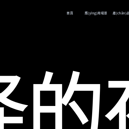
首頁
應(yīng)用場景
產(chǎn)
怪的